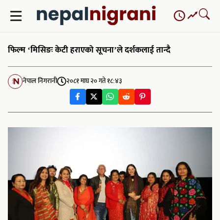
Skip
to
content
फिल्म ‘मिसिङः केटी हराएको सूचना’ले दर्शकलाई तान्दै
नेपाल निगरानी
२०८१ माघ २० गते १८:४३