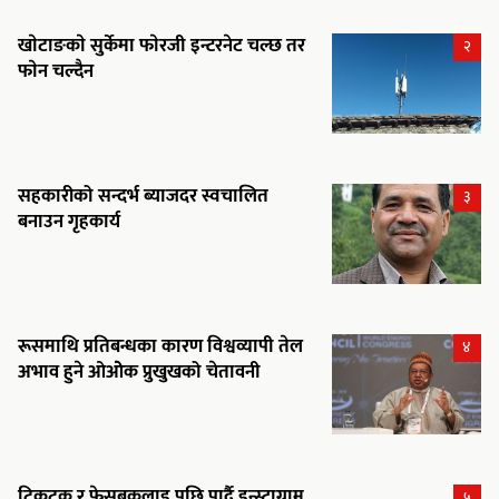
खाेटाङकाे सुर्केमा फाेरजी इन्टरनेट चल्छ तर
२
फाेन चल्दैन
सहकारीको सन्दर्भ ब्याजदर स्वचालित
३
बनाउन गृहकार्य
रूसमाथि प्रतिबन्धका कारण विश्वव्यापी तेल
४
अभाव हुने ओओेक प्रुखुखको चेतावनी
टिकटक र फेसबुकलाइ पछि पार्दै इन्स्ट्राग्राम
५