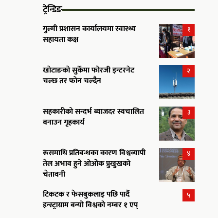
ट्रेन्डिङ
गुल्मी प्रशासन कार्यालयमा स्वास्थ्य
१
सहायता कक्ष
खाेटाङकाे सुर्केमा फाेरजी इन्टरनेट
२
चल्छ तर फाेन चल्दैन
सहकारीको सन्दर्भ ब्याजदर स्वचालित
३
बनाउन गृहकार्य
रूसमाथि प्रतिबन्धका कारण विश्वव्यापी
४
तेल अभाव हुने ओओेक प्रुखुखको
चेतावनी
टिकटक र फेसबुकलाइ पछि पार्दै
५
इन्स्ट्राग्राम बन्यो विश्वको नम्बर १ एप्