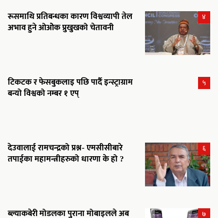
रूसमाथि प्रतिबन्धका कारण विश्वव्यापी तेल
४
अभाव हुने ओओेक प्रुखुखको चेतावनी
टिकटक र फेसबुकलाइ पछि पार्दै इन्स्ट्राग्राम
५
बन्यो विश्वको नम्बर १ एप्
देउवालाई रामचन्द्रको प्रश्न- एमसीसीबारे
६
तपाईका महामन्त्रीहरुको धारणा के हो ?
ब्ल्याकबेरी मोडलका पुराना मोबाइलले अब
७