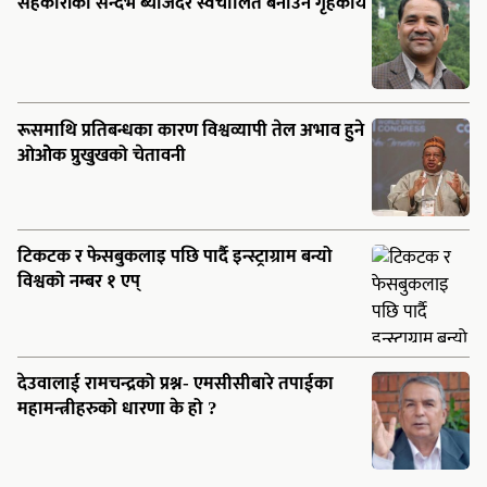
सहकारीको सन्दर्भ ब्याजदर स्वचालित बनाउन गृहकार्य
रूसमाथि प्रतिबन्धका कारण विश्वव्यापी तेल अभाव हुने
ओओेक प्रुखुखको चेतावनी
टिकटक र फेसबुकलाइ पछि पार्दै इन्स्ट्राग्राम बन्यो
विश्वको नम्बर १ एप्
देउवालाई रामचन्द्रको प्रश्न- एमसीसीबारे तपाईका
महामन्त्रीहरुको धारणा के हो ?