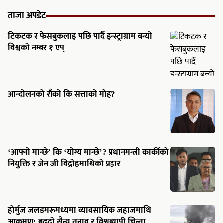
ताजा अपडेट
टिकटक र फेसबुकलाइ पछि पार्दै इन्स्ट्राग्राम बन्यो
विश्वको नम्बर १ एप्
आन्दोलनको राँको कि सत्ताको मोह?
‘आफ्नो मान्छे’ कि ‘योग्य मान्छे’? प्रधानमन्त्री कार्कीको
नियुक्ति र जेन जी विद्रोहमाथिको प्रहार
होर्मुज जलडमरूमध्यमा व्यावसायिक जहाजमाथि
आक्रमण: बढ्दो सैन्य तनाव र विश्वव्यापी चिन्ता