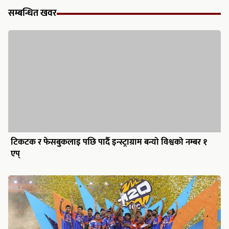
सम्बन्धित खवर
टिकटक र फेसबुकलाइ पछि पार्दै इन्स्ट्राग्राम बन्यो विश्वको नम्बर १
एप्
भारतले जित्यो टी–२० विश्वकप २०२६ : न्यूजिल्याण्डलाई ९६ रनले
हराउँदै तेस्रो उपाधि