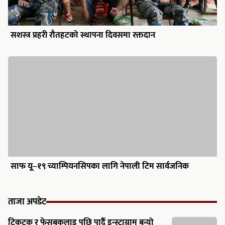
साफ यू–१९ च्याम्पियनसिपका लागि नेपाली टिम सार्वजनिक
ताजा अपडेट
टिकटक र फेसबुकलाइ पछि पार्दै इन्स्ट्राग्राम बन्यो
विश्वको नम्बर १ एप्
आन्दोलनको राँको कि सत्ताको मोह?