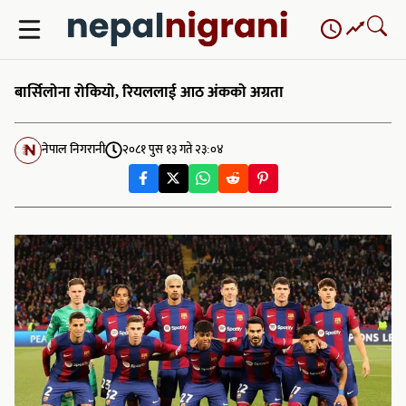
Skip
to
content
बार्सिलोना रोकियो, रियललाई आठ अंकको अग्रता
नेपाल निगरानी
२०८१ पुस १३ गते २३:०४