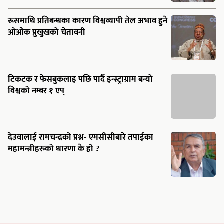
देउवालाई रामचन्द्रको प्रश्न- एमसीसीबारे तपाईका
महामन्त्रीहरुको धारणा के हो ?
सूचना विभाग दर्ता नं: ९८७६५४
New Baneshowr Kathmandu
01-123456, 01-123456