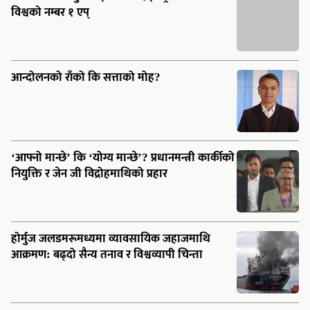
‘आफ्नो मान्छे’ कि ‘योग्य मान्छे’? प्रधानमन्त्री कार्कीको
नियुक्ति र जेन जी विद्रोहमाथिको प्रहार
होर्मुज जलडमरूमध्यमा व्यावसायिक जहाजमाथि
आक्रमण: बढ्दो सैन्य तनाव र विश्वव्यापी चिन्ता
निगमको ‘कागजी’ आपूर्ति र उपभोक्ताको रित्तो चुल्हो:
कहाँ छ सरकार?
भारतले जित्यो टी–२० विश्वकप २०२६ :
न्यूजिल्याण्डलाई ९६ रनले हराउँदै तेस्रो उपाधि