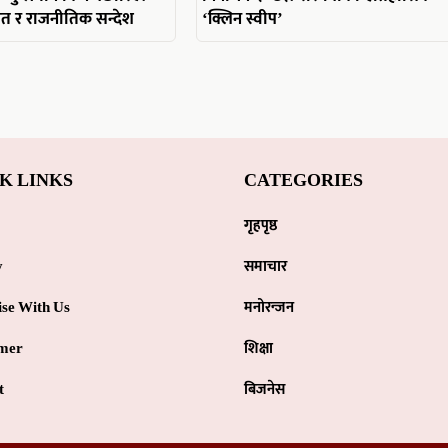
जित र राजनीतिक सन्देश
‘क्लिन स्वीप’
K LINKS
CATEGORIES
गृहपृष्ठ
y
समाचार
ise With Us
मनोरन्जन
imer
शिक्षा
t
बिजनेस