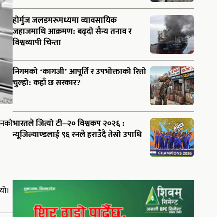
होर्मुज जलडमरूमध्यमा व्यावसायिक
जहाजमाथि आक्रमण: बढ्दो सैन्य तनाव र
विश्वव्यापी चिन्ता
निगमको ‘कागजी’ आपूर्ति र उपभोक्ताको रित्तो
चुल्हो: कहाँ छ सरकार?
ुनको
भारतले जित्यो टी–२० विश्वकप २०२६ :
न्यूजिल्याण्डलाई ९६ रनले हराउँदै तेस्रो उपाधि
ियो।