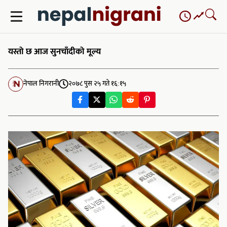
Skip
to
content
यस्तो छ आज सुनचाँदीको मूल्य
नेपाल निगरानी
२०७८ पुस २५ गते १६:१५