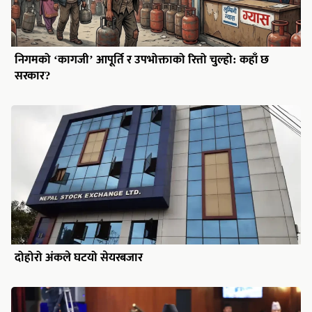
निगमको ‘कागजी’ आपूर्ति र उपभोक्ताको रित्तो चुल्हो: कहाँ छ
सरकार?
दोहोरो अंकले घटयो सेयरबजार